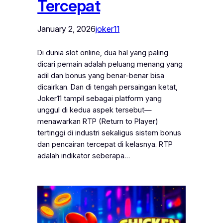
Tercepat
January 2, 2026
joker11
Di dunia slot online, dua hal yang paling
dicari pemain adalah peluang menang yang
adil dan bonus yang benar-benar bisa
dicairkan. Dan di tengah persaingan ketat,
Joker11 tampil sebagai platform yang
unggul di kedua aspek tersebut—
menawarkan RTP (Return to Player)
tertinggi di industri sekaligus sistem bonus
dan pencairan tercepat di kelasnya. RTP
adalah indikator seberapa…