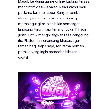
Masuk ke dunia game online kadang terasa
mengintimidasi—apalagi kalau kamu baru
pertama kali mencoba. Banyak tombol,
aturan yang rumit, atau sistem yang
membingungkan bisa bikin semangat
langsung turun. Tapi tenang, Joker11 hadir
justru untuk menghilangkan rasa canggung
itu. Platform ini dirancang khusus agar
ramah bagi siapa saja, terutama pemain
pemula yang ingin mencoba hiburan
digital…