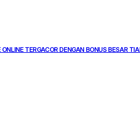
 ONLINE TERGACOR DENGAN BONUS BESAR TIAP