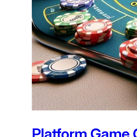
Platform Game O