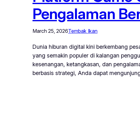
Pengalaman Be
March 25, 2026
Tembak Ikan
Dunia hiburan digital kini berkembang pes
yang semakin populer di kalangan pengg
kesenangan, ketangkasan, dan pengalama
berbasis strategi, Anda dapat mengunjung