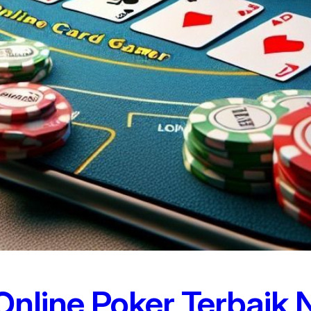
nline Poker Terbaik 