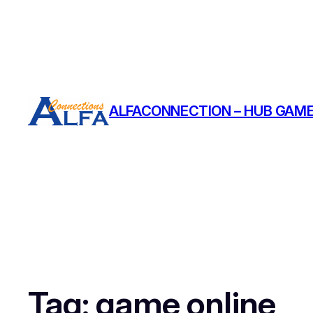
ALFACONNECTION – HUB GAME
Tag:
game online